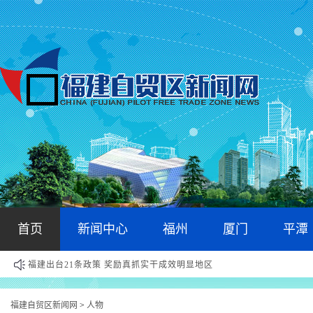
首页
新闻中心
福州
厦门
平潭
福建出台21条政策 奖励真抓实干成效明显地区
福建自贸区新闻网
人物